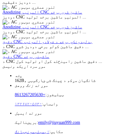
دودیز دقیقیت ...
Anodizing المونیم CNC ماشین شوی برخه
دودیز CNC المونیم ماشین برخه تولید ...
Anodizing المونیم CNC ماشین شوی برخه
دودیز CNC المونیم ماشین برخه تولید ...
دقیق CNC بدلیدونکي برخه د فولادو المونیم
د CNC دقیق ماشین کولو برخې دودیز شوي ...
دقیق CNC ماشینی برخه
د CNC دقیق ماشین رامینځته کول او تولید کول ...
موږ سره اړیکه ونیسئ
پته
162B، شانګیان سړک، د چینګ شی ښارګوټی
موږ ته زنګ ووهئ
ټیلیفون:
+8613267205630
واټساپ:
۱۳۲۶۷۲۰۵۶۳۰
موږ ته ایمیل
emily@jiuyuan999.com
بریښنالیک:
سکایپ:
ایمیلیمونجیانګ