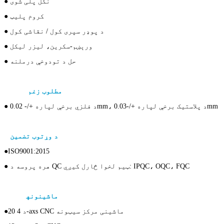
● نکل پلی شوی
● کروم پلیټ
● د پوډر سپری کول / نقاشی کول
● ورېښم-
سکرین، لیزر لیکل
● حل د تودوخې درملنه
د دقیق CNC ملنګ اجزاو لپاره
مطلوب زغم
● د فلزي برخې لپاره +/- 0.02mm، د پلاستيک برخې لپاره +/-0.03mm
د CNC ماشین کولو فولادو برخو لپاره
د وړتوب تضمین
●ISO9001:2015
● هره پروسه د QC ټیم لخوا څارل کیږي: IPQC، OQC، FQC
د دقیق CNC ماشین کولو برخې لپاره
ماشینونه
●20 د 4-axs CNC ماشینی مرکز سیټونه