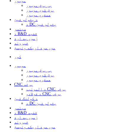
موټور
بې برش موټور
برش شوی موټور
همغږي موټور
د یخولو فین
د DC یخولو فین
سینسر
د R&D قضیه
زموږ په اړه
خبرونه
موږ سره اړیکه ونیسئ
کور
موټور
بې برش موټور
برش شوی موټور
همغږي موټور
CNC برخه
د المونیم CNC برخې
د فولادو CNC برخې
د کولنګ فین
د DC یخولو فین
سینسر
د R&D قضیه
زموږ په اړه
خبرونه
موږ سره اړیکه ونیسئ