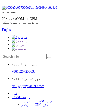
د
جیو یوان
ODM او OEM
20+ کاله
بریښنایی او میخانیکي
English
موږ ته زنګ ووهئ:
+8613267205630
موږ ته بریښنالیک:
emily@jiuyuan999.com
کور
د CNC برخه
د المونیم CNC برخې
د فولادو CNC برخې