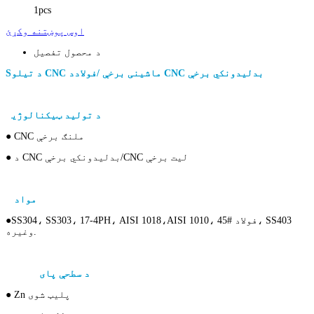
1pcs
اوس پوښتنه وکړئ
د محصول تفصیل
د CNC بدلیدونکي برخې
د تیلو CNC ماشینی برخې /
فولاد
S
د CNC ماشین کولو فولادو برخو لپاره
د تولید ټیکنالوژي
● CNC ملنګ برخې
● د CNC بدلیدونکي برخې/CNC لیت برخې
د CNC ماشین کولو فولادو برخو لپاره
مواد
AISI 1010، 45# فولاد، SS403
SS304، SS303، 17-4PH، AISI 1018،
●
وغيره.
د دقیق CNC ماشین کولو برخې لپاره
د سطحې پای
● Zn پلیټ شوی