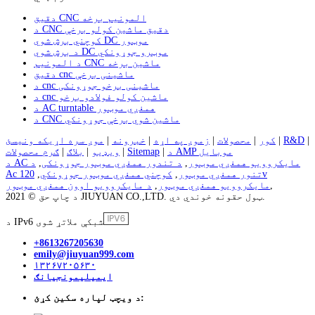
دقیق CNC المونیم برخه
د CNC دقیق ماشین کولو برخې
کوچني برش شوي DC موټور
د برش شوي DC موټرو جوړونکي
د المونیم CNC ماشین برخه
دقیق cnc ماشینی برخې
د cnc ماشینی برخو جوړونکی
د cnc ماشین کولو فولادو برخو
د AC turntable همغږي موټور
د CNC ماشین شوي برخې جوړونکي
|
R&D
|
کور
|
محصولات
|
زموږ په اړه
|
خبرونه
|
موږ سره اړیکه ونیسئ
د AMP موبایل
|
Sitemap
|
ویډیو
|
بلاګ
|
ګرم محصولات
د AC مایکروویو همغږي موټور
,
د تندور همغږي موټور جوړونکی
,
د
Ac تنور همغږي موټور
,
کوچني همغږي موټور جوړونکي
,
120v
,
مایکروویو همغږي موټور
,
د مایکروویو اوون همغږي موټور
د چاپ حق © 2021 JIUYUAN CO.,LTD. ټول حقونه خوندي دي.
د IPv6 شبکې ملاتړ شوی
+8613267205630
emily@jiuyuan999.com
۱۳۲۶۷۲۰۵۶۳۰
ایمیلیمونجیانګ
د ویچټ لپاره سکین کړئ: