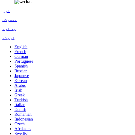
کور
محصولات
په اړه
اړیکه
English
French
German
Portuguese
Spanish
Russian
Japanese
Korean
Arabic
Irish
Greek
Turkish
Italian
Danish
Romanian
Indonesian
Czech
Afrikaans
Swedish