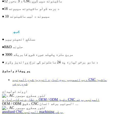
●12 د 3 محور CNC ماشینونه سیټ کوي
●18 د برمه کولو ماشینونه سیټونه
● 10 سیټونه د لیټ ماشینونه
د دقیق CNC ماشین کولو برخې لپاره
ګټه
● مسلکي انجینر ټیم
●R&D حلونه
● 3000 مربع متره پخپله جوړه شوې فابریکه
● د عامو برخو لپاره په 24 ساعتونو کې نرخ وړاندیز وکړئ
یو پیغام واستوئ
د ټرانسمیټر پوښ لپاره انوډیز شوي المونیم CNC ماشین
شوي برخې
اړوند توليدات
د نظارت چوکاټ لپاره OEM / ODM دقیق CNC المونیم برخه
OEM / ODM دقیق CNC المونیم برخه انسان ...
anodized CNC المونیم machining برخې