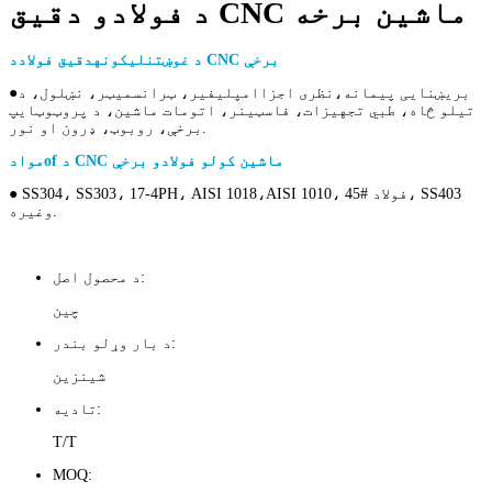
د فولادو دقیق CNC ماشین برخه
د CNC برخې
د غوښتنلیکونه
دقیق فولاد
بریښنایی پیمانه،
نظری اجزا
امپلیفیر، ټرانسمیټر، نښلول، د
●
تیلو څاه، طبي تجهیزات، فاسټینر، اتومات ماشین، د پروټوټایپ
برخې، روبوټ، ډرون او نور.
د CNC ماشین کولو فولادو برخې
of
مواد
AISI 1010، 45# فولاد، SS403
● SS304، SS303، 17-4PH، AISI 1018،
وغيره.
د محصول اصل:
چین
د بار وړلو بندر:
شینزین
تادیه:
T/T
MOQ: