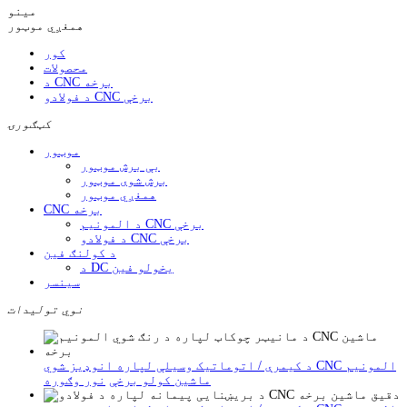
مینو
همغږي موټور
کور
محصولات
د CNC برخه
د فولادو CNC برخې
کټګورۍ
موټور
بې برش موټور
برش شوی موټور
همغږي موټور
CNC برخه
د المونیم CNC برخې
د فولادو CNC برخې
د کولنګ فین
د DC یخولو فین
سینسر
نوي تولیدات
د کیمرې / اتوماتیک وسیلې لپاره انوډیز شوي CNC المونیم
ماشین کولو برخې
نور وګوره