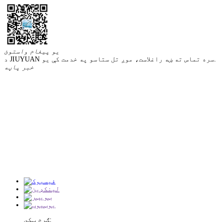
یو پیغام واستوئ
د JIUYUAN سره تماس ته ښه راغلاست، موږ تل ستاسو په خدمت کې یو.
خبر پاڼه
ګرم ټکي: