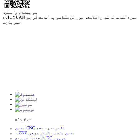
یو پیغام واستوئ
د JIUYUAN سره تماس ته ښه راغلاست، موږ تل ستاسو په خدمت کې یو.
خبر پاڼه
ګرم ټکي:
دقیق CNC المونیم برخه
د CNC دقیق ماشین کولو برخې
کوچني برش شوي DC موټور