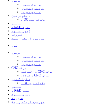
موټور
بې برش موټور
برش شوی موټور
همغږي موټور
د یخولو فین
د DC یخولو فین
سینسر
د R&D قضیه
زموږ په اړه
خبرونه
موږ سره اړیکه ونیسئ
کور
موټور
بې برش موټور
برش شوی موټور
همغږي موټور
CNC برخه
د المونیم CNC برخې
د فولادو CNC برخې
د کولنګ فین
د DC یخولو فین
سینسر
د R&D قضیه
زموږ په اړه
خبرونه
موږ سره اړیکه ونیسئ