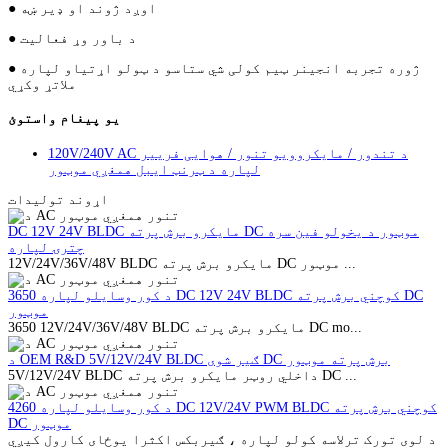
● اوږد ژوند او ډیر ښه
● د باور وړ فعالیت
● ژوره تجربه انجینر ټیم کولی شي ستاسو د ټولو اړتیاو لپاره
ملاتړ وکړي
یو پیغام واستوئ
120V/240V AC د تندور / مایکروویو تنور / هوایی فرییر
لپاره د ټرنټ ایبل همغږي موټور
اړوند توليدات
DC 12V 24V BLDC مایکرو برش پرته DC موټور د یخولو فین سره
چترۍ لپاره
12V/24V/36V/48V BLDC مایکرو برش پرته DC موټور ...
د کور وسایلو لپاره 3650 DC 12V 24V BLDC کوچني برش پرته DC
موټور
3650 12V/24V/36V/48V BLDC مایکرو برش پرته DC mo...
د OEM R&D 5V/12V/24V BLDC ګیر شوی DC برش پرته موټور
5V/12V/24V BLDC داخلي روټر مایکرو برش پرته DC ...
د کور وسایلو لپاره 4260 DC 12V/24V PWM BLDC کوچني برش پرته
DC موټور
د لوی تورک ترلاسه کولو لپاره ، ګیربکس اکثرا یوځای کارول کیږي