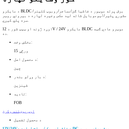
د مایکرو BLDC برش پرته موټور د فاشیا ګن/مساجر/روبوټ کلینر/
مشورې پلیر/آټوموبایل شاته لید عکس وغيره لپاره د بیروني روټر
سره پلي کیږي.
اوږد ژوند او ټیټ شور د 12V / 24V مایکرو BLDC موټرو عادي ګټه
ده.
مخکښ وخت:
15 ورځې
د محصول اصل:
چین
د بار وړلو بندر:
شینزین
تادیه:
FOB
اوس پوښتنه وکړئ
د محصول تفصیل
د فاشیا ټوپک / مساج لپاره د DC برش پرته موټور
12V/24V