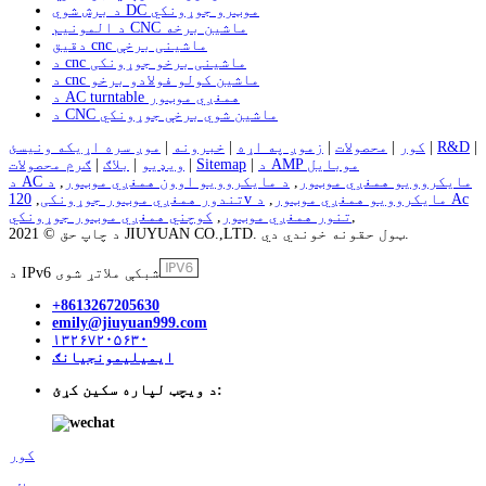
د برش شوي DC موټرو جوړونکي
د المونیم CNC ماشین برخه
دقیق cnc ماشینی برخې
د cnc ماشینی برخو جوړونکی
د cnc ماشین کولو فولادو برخو
د AC turntable همغږي موټور
د CNC ماشین شوي برخې جوړونکي
|
R&D
|
کور
|
محصولات
|
زموږ په اړه
|
خبرونه
|
موږ سره اړیکه ونیسئ
د AMP موبایل
|
Sitemap
|
ویډیو
|
بلاګ
|
ګرم محصولات
د AC مایکروویو همغږي موټور
,
د مایکروویو اوون همغږي موټور
,
د
120v مایکروویو همغږي موټور
,
د Ac
تندور همغږي موټور جوړونکی
,
,
تنور همغږي موټور
,
کوچني همغږي موټور جوړونکي
د چاپ حق © 2021 JIUYUAN CO.,LTD. ټول حقونه خوندي دي.
د IPv6 شبکې ملاتړ شوی
+8613267205630
emily@jiuyuan999.com
۱۳۲۶۷۲۰۵۶۳۰
ایمیلیمونجیانګ
د ویچټ لپاره سکین کړئ:
کور