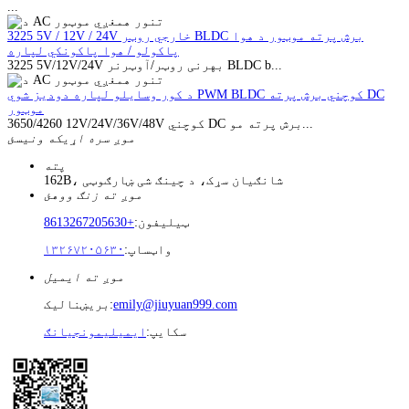
...
3225 5V / 12V / 24V خارجي روټر BLDC برش پرته موټور د هوا
پاکولو / هوا پاکونکي لپاره
3225 5V/12V/24V بهرنی روټر/آوټرنر BLDC b...
د کور وسایلو لپاره دودیز شوي PWM BLDC کوچني برش پرته DC
موټور
3650/4260 12V/24V/36V/48V کوچني DC برش پرته مو...
موږ سره اړیکه ونیسئ
پته
162B، شانګیان سړک، د چینګ شی ښارګوټی
موږ ته زنګ ووهئ
ټیلیفون:
+8613267205630
واټساپ:
۱۳۲۶۷۲۰۵۶۳۰
موږ ته ایمیل
emily@jiuyuan999.com
بریښنالیک:
سکایپ:
ایمیلیمونجیانګ