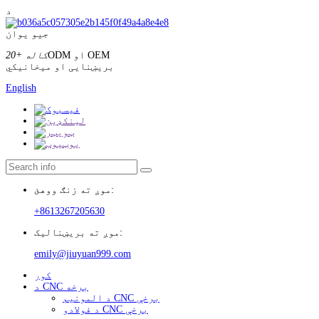
د
جیو یوان
ODM او OEM
20+ کاله
بریښنایی او میخانیکي
English
موږ ته زنګ ووهئ:
+8613267205630
موږ ته بریښنالیک:
emily@jiuyuan999.com
کور
د CNC برخه
د المونیم CNC برخې
د فولادو CNC برخې