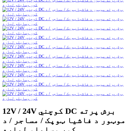
12V / 24V کوچني DC برش پرته
موټور د فاشیا ټوپک / مساجر / د
کور وسایلو لپاره