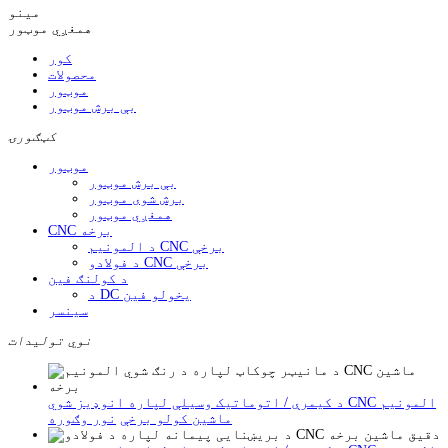
مینو
همغږي موټور
کور
محصولات
موټور
بې برش موټور
کټګورۍ
موټور
بې برش موټور
برش شوی موټور
همغږي موټور
CNC برخه
د المونیم CNC برخې
د فولادو CNC برخې
د کولنګ فین
د DC یخولو فین
سینسر
نوي تولیدات
د کیمرې / اتوماتیک وسیلې لپاره انوډیز شوي CNC المونیم
ماشین کولو برخې
نور وګوره