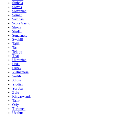
Sinhala
Slovak
Slovenian
Somali
Samoan
Scots Gaelic
Shona
Sindhi
Sundanese
Swahili
Tajik
Tamil
Telugu
Thai
Ukrainian
Urdu
Uzbek
Vietnamese
Welsh
Xhosa
Yiddish
Yoruba
Zulu
Kinyarwanda
Tatar
Oriya
Turkmen
Uyghur