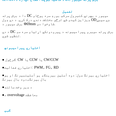
تفصیل
د بهرنی روټر برش پرته
ډي سي
موټور
دا د برش پرته DC موټور د بهرني کنټرول سرکټ بورډ سره یوځای
ډي سي
بې
ډیزاین کیدی شي ترڅو مختلف دندې درک کړي. د دې ډول OD
برش موټور د Φ69mm شاوخوا دی.
د دې DC برش پرته موټرو پیرامیټونه د پیرودونکي اړتیاو سره سم
تنظیم شوي.
د هغه
دایمي مقناطیس BLDC برش پرته
t
اختیاري پیرامیټونه
د
موټور
● ګرځول: CW یا CCW یا CW/CCW
اختیاري فعالیت: PWM، FG، RD
●
●اختیاري بیرنگ ډول: دوه آستین بیرینګ، یو آستین
بیرنگ او یو
بال بیرنگ،
دوه بال بیرنگ
د ډیر وخت ساتنه
●
د overvoltage محافظت
●
د DC برش پرته موټور
cro
mi
ګټې
د